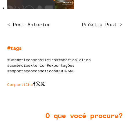
< Post Anterior
Próximo Post >
#tags
#Cosméticosbrasileiros
#américalatina
#comércioexterior
#exportações
#exportaçãocosméticos
#AMTRANS
Compartilhe
O que você procura?