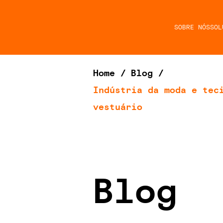
SOBRE NÓS
SOL
Home
/
Blog
/
Indústria da moda e tec
vestuário
Blog