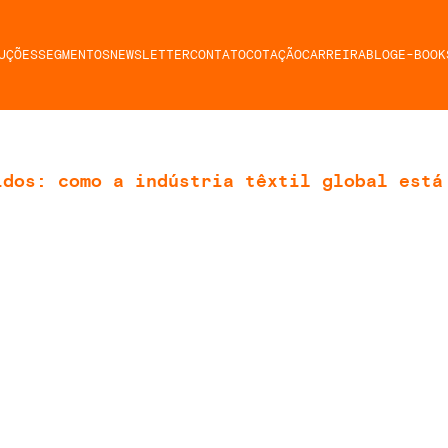
UÇÕES
SEGMENTOS
NEWSLETTER
CONTATO
COTAÇÃO
CARREIRA
BLOG
E-BOOK
idos: como a indústria têxtil global está