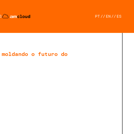
S
PT
//
EN
//
ES
 moldando o futuro do