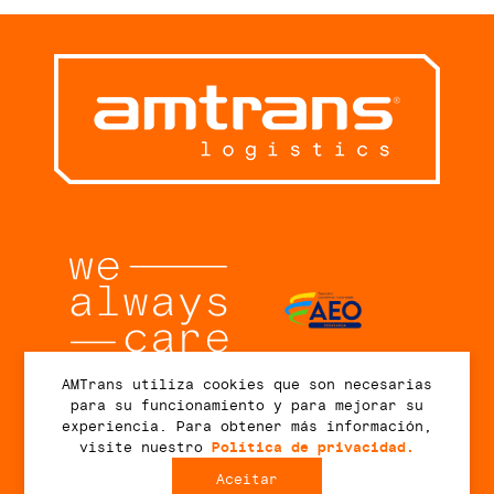
AMTrans utiliza cookies que son necesarias
para su funcionamiento y para mejorar su
Conectar
experiencia. Para obtener más información,
visite nuestro
Política de privacidad.
Aceitar
2026 © AMTrans Logistics. Todos los derechos reservados.