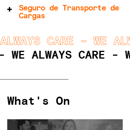
Seguro de Transporte de
Sepa Mas [+]
Cargas
Solicitar presupuesto
ALWAYS CARE - WE AL
Sepa Mas [+]
 - WE ALWAYS CARE - 
Solicitar presupuesto
Sepa Mas [+]
Solicitar presupuesto
What's On
Sepa Mas [+]