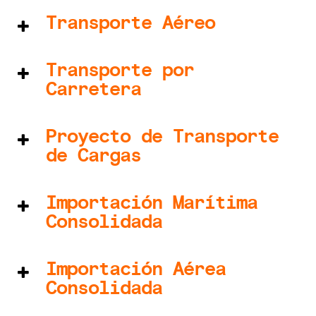
Transporte Aéreo
Transporte por
Solicitar presupuesto
Carretera
Sepa Mas[+]
Proyecto de Transporte
de Cargas
Solicitar presupuesto
Solicitar presupuesto
Importación Marítima
Sepa Mas [+]
Consolidada
Sepa Mas [+]
Importación Aérea
Consolidada
Solicitar presupuesto