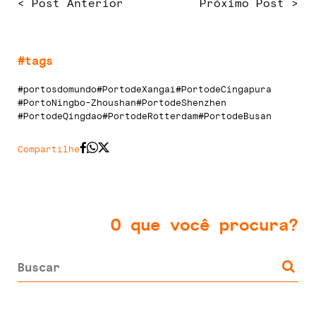
< Post Anterior
Próximo Post >
#tags
#portosdomundo
#PortodeXangai
#PortodeCingapura
#PortoNingbo-Zhoushan
#PortodeShenzhen
#PortodeQingdao
#PortodeRotterdam
#PortodeBusan
Compartilhe
O que você procura?