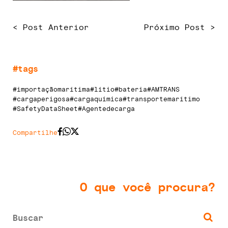
< Post Anterior
Próximo Post >
#tags
#importaçãomarítima
#lítio
#bateria
#AMTRANS
#cargaperigosa
#cargaquímica
#transportemarítimo
#SafetyDataSheet
#Agentedecarga
Compartilhe
O que você procura?