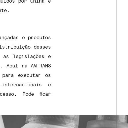
guidos por China e
nte.
ançadas e produtos
istribuição desses
m as legislações e
s. Aqui na AMTRANS
s para executar os
internacionais e
esso. Pode ficar