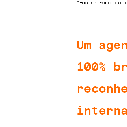
*Fonte: Euromonit
Um age
100% b
reconh
intern