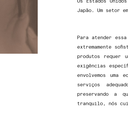
Os Estados Unidos
Japão. Um setor e
Para atender essa
extremamente sofi
produtos requer u
exigências especí
envolvemos uma eq
serviços adequa
preservando a q
tranquilo, nós cu