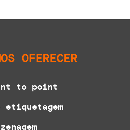
MOS
OFERECER
nt to point
 etiquetagem
zenagem