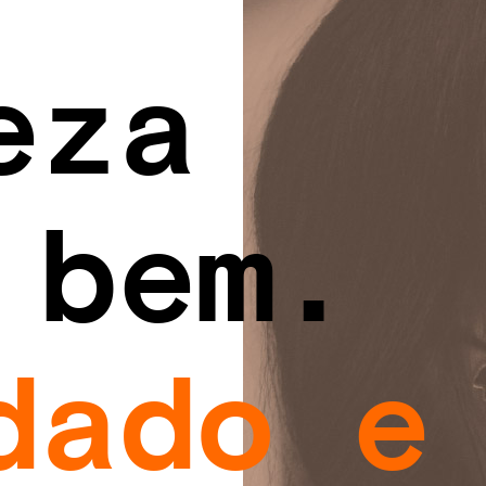
eza
 bem.
dado e