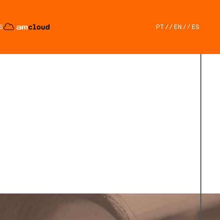
S
PT
//
EN
//
ES