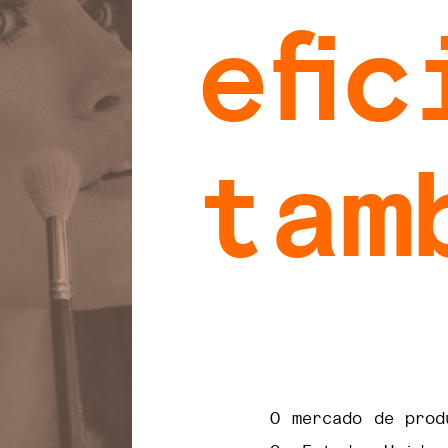
efi
tam
O mercado de prod