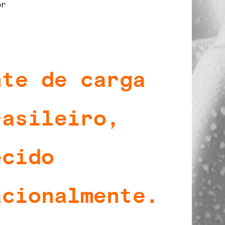
or
nte de carga
rasileiro,
ecido
acionalmente.