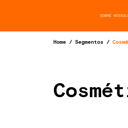
SOBRE NÓS
SOL
Home
/
Segmentos
/
Cosm
Cosmét