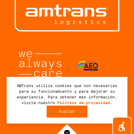
AMTrans utiliza cookies que son necesarias
para su funcionamiento y para mejorar su
Conectar
experiencia. Para obtener más información,
visite nuestro
Política de privacidad.
Aceitar
2026 © AMTrans Logistics. Todos los derechos reservados.