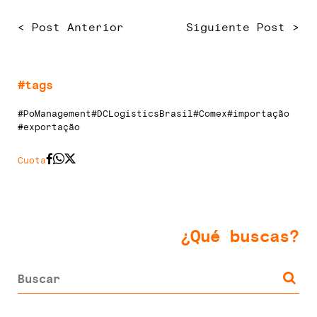
< Post Anterior
Siguiente Post >
#tags
#PoManagement
#DCLogisticsBrasil
#Comex
#importação
#exportação
Cuota
¿Qué buscas?