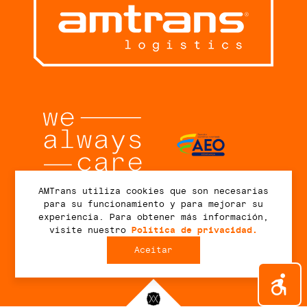
AMTrans utiliza cookies que son necesarias
para su funcionamiento y para mejorar su
Conectar
experiencia. Para obtener más información,
visite nuestro
Política de privacidad.
Aceitar
2026 © AMTrans Logistics. Todos los derechos reservados.