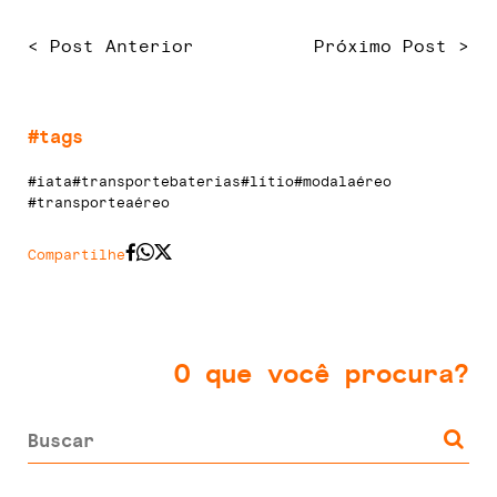
< Post Anterior
Próximo Post >
#tags
#iata
#transportebaterias
#lítio
#modalaéreo
#transporteaéreo
Compartilhe
O que você procura?