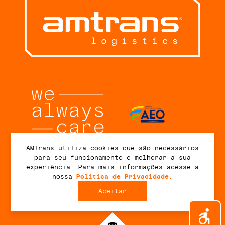
AMTrans utiliza cookies que são necessários
para seu funcionamento e melhorar a sua
Conecte-se
experiência. Para mais informações acesse a
nossa
Política de Privacidade.
Aceitar
2026 © AMTrans Logistics. Todos os direitos reservados.