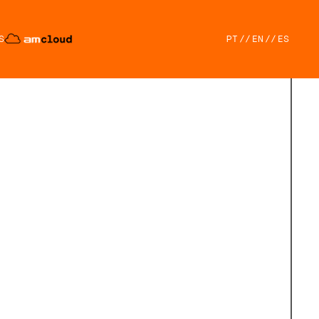
S
PT
//
EN
//
ES