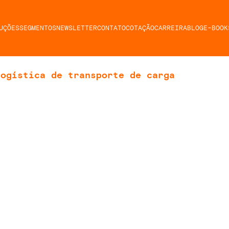
UÇÕES
SEGMENTOS
NEWSLETTER
CONTATO
COTAÇÃO
CARREIRA
BLOG
E-BOOK
logística de transporte de carga