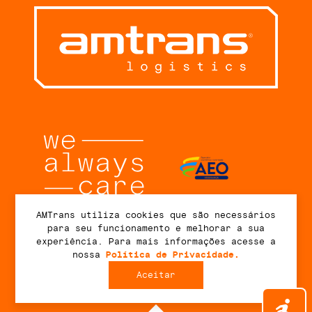
AMTrans utiliza cookies que são necessários
para seu funcionamento e melhorar a sua
Conecte-se
experiência. Para mais informações acesse a
nossa
Política de Privacidade.
Aceitar
2026 © AMTrans Logistics. Todos os direitos reservados.