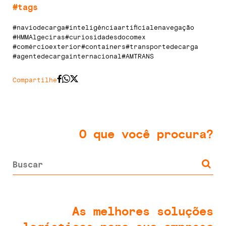
#tags
#naviodecarga
#inteligênciaartificialenavegação
#HMMAlgeciras
#curiosidadesdocomex
#comércioexterior
#containers
#transportedecarga
#agentedecargainternacional
#AMTRANS
Compartilhe
O que você procura?
As melhores soluções