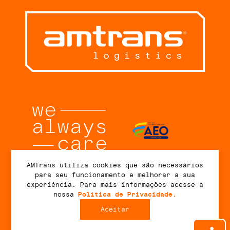
AMTrans utiliza cookies que são necessários
para seu funcionamento e melhorar a sua
Conecte-se
experiência. Para mais informações acesse a
nossa
Política de Privacidade.
Aceitar
2026 © AMTrans Logistics. Todos os direitos reservados.